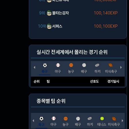
9위
불타는감자
100,140EXP
10위
서퍼스
100,100EXP
실시간 전세계에서 몰리는 경기 순위
순위
팀
선호도
경기일시
종목별 팀 순위