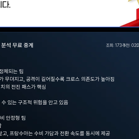
츠 분석 무료 중계
조회: 173
추천: 0
20
 정체되는 팀
가 무뎌지고, 공격이 길어질수록 크로스 의존도가 높아짐
치의 전진 패스가 핵심
 수 있는 구조적 위험을 안고 있음
수비 안정형 팀
함
고, 프랑수아는 수비 가담과 전환 속도를 동시에 제공