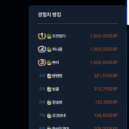
경험치 랭킹
꼬르망디
1,000,000EXP
허니콤
1,000,000EXP
쁘이
1,000,000EXP
4위
텐텐텐
321,505EXP
5위
씽클
212,755EXP
6위
정승영
133,335EXP
7위
코코낸내
108,820EXP
8위
화산유격대
105,000EXP