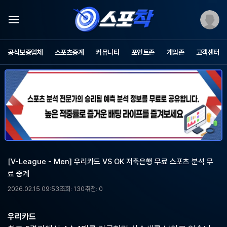
스
포
공식보증업체
스포츠중계
커뮤니티
포인트존
게임존
고객센터
츠
중
계
스
포
착
-
무
료
스
포
[V-League - Men] 우리카드 VS OK 저축은행 무료 스포츠 분석 무
츠
료 중계
중
계,
2026.02.15 09:53
조회: 130
추천: 0
해
외
축
우리카드
구