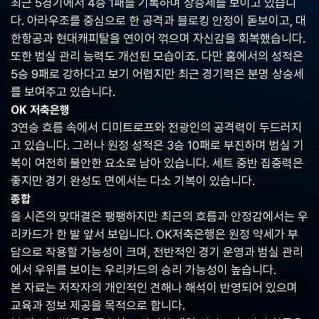
최근 5경기에서 4승 1패를 기록하며 상승세를 보이고 있습니
중
다. 아라우조를 중심으로 한 공격과 블로킹 안정이 돋보이고, 대
계,
실
한항공과 현대캐피탈을 연이어 꺾으며 자신감을 회복했습니다.
시
또한 범실 관리 능력도 개선된 모습이죠. 다만 홈에서의 성적은
간
5승 9패로 강하다고 보기 어렵지만 최근 경기력은 분명 상승세
해
외
를 보여주고 있습니다.
스
OK 저축은행
포
3연승 흐름 속에서 디미트로프와 전광인의 공격력이 두드러지
츠
중
고 있습니다. 그러나 원정 성적은 3승 10패로 부진하며 범실 기
계
복이 여전히 불안한 요소로 남아 있습니다. 세트 중반 집중력은
사
좋지만 경기 완성도 면에서는 다소 기복이 있습니다.
이
트
종합
올 시즌의 맞대결은 팽팽하지만 최근의 흐름과 안정감에서는 우
리카드가 한 발 앞서 보입니다. OK저축은행은 원정 약세가 부
담으로 작용할 가능성이 크며, 전반적인 경기 운영과 범실 관리
에서 우위를 보이는 우리카드의 승리 가능성이 높습니다.
본 자료는 저작자의 개인적인 견해나 해석이 반영되어 있으며
교육과 정보 제공을 목적으로 합니다.