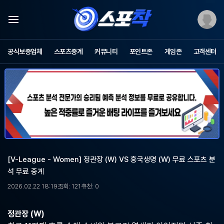
스
포
공식보증업체
스포츠중계
커뮤니티
포인트존
게임존
고객센터
츠
중
계
스
포
착
-
무
료
스
포
[V-League - Women] 정관장 (W) VS 흥국생명 (W) 무료 스포츠 분
츠
석 무료 중계
중
계,
2026.02.22 18:19
조회: 121
추천: 0
해
외
축
정관장 (W)
구