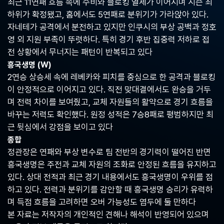
최근 11연패 흐름 속에 수비와 블로킹 열세가 이어지며 시즌 최
중
하위가 확정됐고, 홈에서도 5연패로 분위기가 가라앉아 있다.
계,
실
자네테가 공격에서 분전하고 있지만 인쿠시의 부상 공백과 정호
시
영 외 지원 부족이 뚜렷하다. 특히 경기 후반 집중력 저하로 접
간
전 상황에서 무너지는 패턴이 반복되고 있다
해
외
흥국생명 (W)
스
2연승 상승세 속에 레베카와 피치를 중심으로 한 공격과 블로킹
포
이 안정적으로 이어지고 있다. 직전 맞대결에서도 완승을 거두
츠
중
며 전력 차이를 보여줬고, 교체 자원들의 활약으로 경기 흐름을
계
바꾸는 저력도 확인했다. 원정 성적은 7승8패로 평범하지만 최
사
근 뒷심에서 강점을 보이고 있다
이
트
종합
정관장은 연패와 부상 변수로 팀 전반의 경기력이 떨어진 반면
흥국생명은 주전과 교체 자원의 조화로 안정된 흐름을 유지하고
있다. 상대 전적과 최근 경기 내용에서도 흥국생명이 우위를 점
하고 있다. 전력과 분위기를 감안할 때 흥국생명 승리가 유력하
며 득점 흐름을 고려하면 오버 가능성도 염두에 둘 만하다
본 자료는 저작자의 개인적인 견해나 해석이 반영되어 있으며