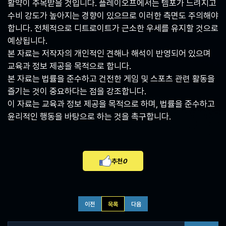
활약이 주목받을 것입니다. 플레이오프에서는 템포가 느려지고
수비 강도가 높아지는 경향이 있으므로 이러한 측면도 주의해야
합니다. 전체적으로 디트로이트가 근소한 우세를 유지할 것으로
예상됩니다.
본 자료는 저작자의 개인적인 견해나 해석이 반영되어 있으며
교육과 정보 제공을 목적으로 합니다.
본 자료는 법률을 준수하고 건전한 게임 및 스포츠 관련 활동을
즐기는 것이 중요하다는 점을 강조합니다.
이 자료는 교육과 정보 제공을 목적으로 하며, 법률을 준수하고
윤리적인 행동을 바탕으로 하는 것을 촉구합니다.
추천
0
이전
목록
다음