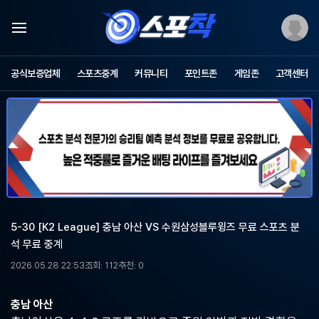
스
포
공식보증업체
스포츠중계
커뮤니티
포인트존
게임존
고객센터
츠
중
계
스
포
착
-
무
료
스
포
5-30 [K2 League] 충남 아산 VS 수원삼성블루윙즈 무료 스포츠 분
츠
석 무료 중계
중
계,
2026.05.28 22:53
조회: 112
추천: 0
해
외
축
충남 아산
구