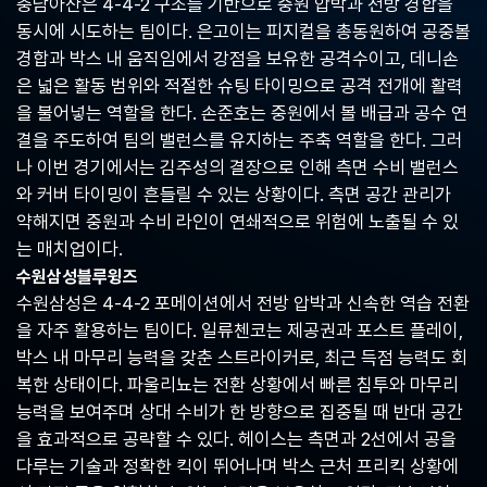
충남아산은 4-4-2 구조를 기반으로 중원 압박과 전방 경합을
중
동시에 시도하는 팀이다. 은고이는 피지컬을 총동원하여 공중볼
계,
실
경합과 박스 내 움직임에서 강점을 보유한 공격수이고, 데니손
시
은 넓은 활동 범위와 적절한 슈팅 타이밍으로 공격 전개에 활력
간
을 불어넣는 역할을 한다. 손준호는 중원에서 볼 배급과 공수 연
해
외
결을 주도하여 팀의 밸런스를 유지하는 주축 역할을 한다. 그러
스
나 이번 경기에서는 김주성의 결장으로 인해 측면 수비 밸런스
포
와 커버 타이밍이 흔들릴 수 있는 상황이다. 측면 공간 관리가
츠
중
약해지면 중원과 수비 라인이 연쇄적으로 위험에 노출될 수 있
계
는 매치업이다.
사
수원삼성블루윙즈
이
트
수원삼성은 4-4-2 포메이션에서 전방 압박과 신속한 역습 전환
을 자주 활용하는 팀이다. 일류첸코는 제공권과 포스트 플레이,
박스 내 마무리 능력을 갖춘 스트라이커로, 최근 득점 능력도 회
복한 상태이다. 파울리뇨는 전환 상황에서 빠른 침투와 마무리
능력을 보여주며 상대 수비가 한 방향으로 집중될 때 반대 공간
을 효과적으로 공략할 수 있다. 헤이스는 측면과 2선에서 공을
다루는 기술과 정확한 킥이 뛰어나며 박스 근처 프리킥 상황에