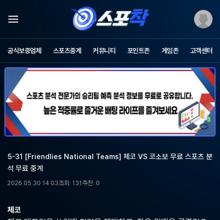
스
포
공식보증업체
스포츠중계
커뮤니티
포인트존
게임존
고객센터
츠
중
계
스
포
착
-
무
료
스
포
5-31 [Friendlies National Teams] 체코 VS 코소보 무료 스포츠 분
츠
석 무료 중계
중
계,
2026.05.30 14:03
조회: 131
추천: 0
해
외
축
체코
구