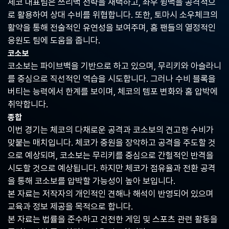
체코 대표팀은 쓰리백 전략을 채택하고, 좌우 윙백을 공격적으
중
로 활용하여 상대 수비를 위협합니다. 또한, 토마시 소우체크의
계,
실
활약을 통해 전술적인 유연성을 보여주며, 홈 팬들의 열정적인
시
응원도 팀에 도움을 줍니다.
간
코소보
해
외
코소보는 파이브백을 기반으로 하고 있으며, 무리키와 아슬라니
스
를 중심으로 직선적인 역습을 시도합니다. 그러나 수비 블록을
포
버티는 능력에서 한계를 보이며, 체코의 템포 변화와 홈 압박에
츠
중
취약합니다.
계
종합
사
이번 경기는 체코의 다채로운 공격과 코소보의 견고한 수비가
이
트
맞붙는 매치입니다. 체코가 중원을 장악하고 공격을 주도할 것
으로 예상되며, 코소보는 무리키를 중심으로 간헐적인 반격을
시도할 것으로 예상됩니다. 하지만 체코가 점유율과 전환 공격
을 통해 코소보를 압박할 가능성이 높아 보입니다.
본 자료는 저작자의 개인적인 견해나 해석이 반영되어 있으며
교육과 정보 제공을 목적으로 합니다.
본 자료는 법률을 준수하고 건전한 게임 및 스포츠 관련 활동을