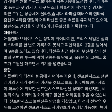
경기에서 짠물 투구를 보여주며 시즌 7승에 도전합니다. 레이는
중
계,
홈 등판과 낮 경기 시 제구 난조나 피홈런에 취약할 수 있지만,
실
최근 구위는 상승세에 올라있습니다. 라파엘 데버스의 연타석
시
홈런과 4타점 맹활약으로 타선은 좋은 흐름을 유지하고 있으며,
간
불펜진도 안정을 되찾아 2이닝 무실점을 기록했습니다.
해
외
애틀랜타
스
애틀랜타 브레이브스는 성적이 뛰어나지만, 크리스 세일은 퀄리
포
티스타트를 한 번도 기록하지 못하고 피안타율이 3할을 넘어서
츠
중
며 9승을 노리고 있습니다. 타선은 최근 화력이 부진해 상대 선
계
발의 완벽한 투구에 막혀 완봉패를 당했고, 불펜진의 그랜트 홈
사
즈가 구원을 해주면서 위기를 넘겼습니다.
이
트
종합
애틀랜타의 타선이 빈공에 허덕이는 가운데, 샌프란시스코 선발
레이의 기세가 좋아서 어려울 것으로 보입니다. 애틀랜타 세일
이 좌투수에 취약한 샌프란시스코 타선을 상대로 하겠지만, 세
일의 이닝 소화력 감소와 제구 불안은 어려움을 겪을 수 있습니
다. 샌프란시스코 불펜진은 안정을 되찾았고, 타선과 선발의 우
위를 고려하면 샌프란시스코 자이언츠가 승리할 가능성이 높아