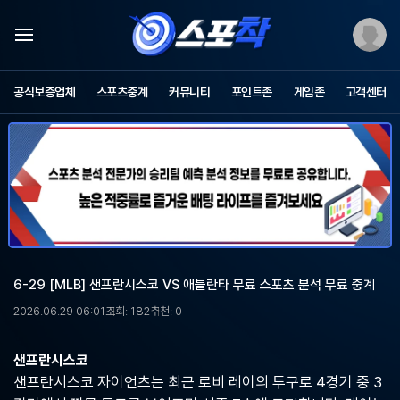
스
포
공식보증업체
스포츠중계
커뮤니티
포인트존
게임존
고객센터
츠
중
계
스
포
착
-
무
료
스
포
6-29 [MLB] 샌프란시스코 VS 애틀란타 무료 스포츠 분석 무료 중계
츠
중
2026.06.29 06:01
조회: 182
추천: 0
계,
해
외
샌프란시스코
축
샌프란시스코 자이언츠는 최근 로비 레이의 투구로 4경기 중 3
구