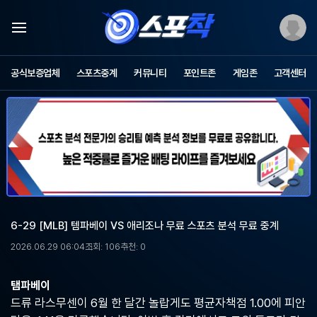
스
포
공식보증업체
스포츠중계
커뮤니티
포인트존
게임존
고객센터
츠
중
계
스
포
착
-
무
료
스
포
6-29 [MLB] 템파베이 VS 애리조나 무료 스포츠 분석 무료 중계
츠
중
2026.06.29 06:04
조회: 106
추천: 0
계,
해
외
탬파베이
축
드류 라스무센이 6월 한 달간 놀랍게도 평균자책점 1.00에 피안
구