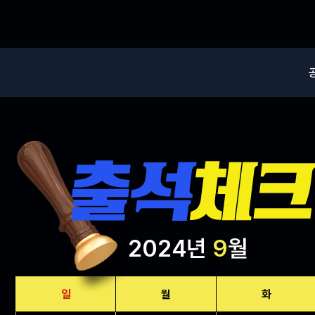
2024년
9
월
일
월
화