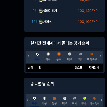
9위
불타는감자
100,140EXP
10위
서퍼스
100,100EXP
실시간 전세계에서 몰리는 경기 순위
순위
팀
선호도
경기일시
종목별 팀 순위