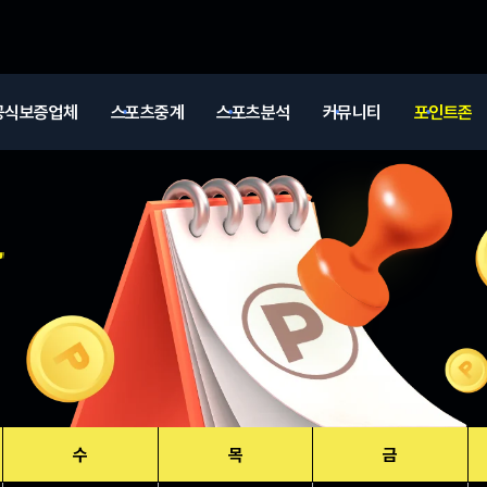
공식보증업체
스포츠중계
스포츠분석
커뮤니티
포인트존
수
목
금