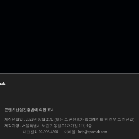
ak.
콘텐츠산업진흥법에 의한 표시
제작년월일 : 2022년 07월 21일 (또는 그 콘텐츠가 업그레이드 된 경우 그 갱신일)
제작자명 : 서울특별시 노원구 동일로173가길 147, 4층
대표전화 02-906-4800
이메일 :
help@spochak.com