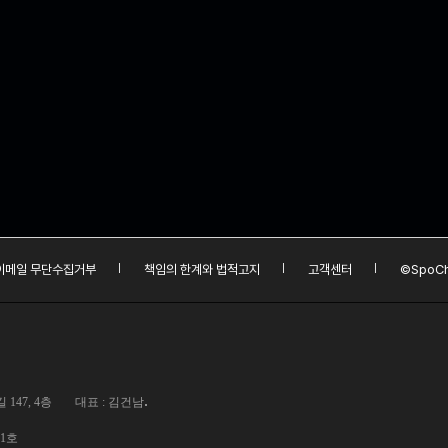
이메일 무단수집거부
책임의 한계와 법적고지
고객센터
©SpoCh
.
147, 4층
대표 : 김건남
01호