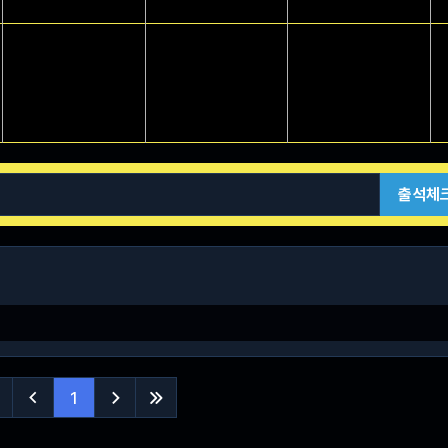
출석체
1


