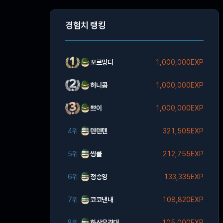
경험치 랭킹
꼬르망디
1,000,000EXP
허니콤
1,000,000EXP
쁘이
1,000,000EXP
4위
텐텐텐
321,505EXP
5위
씽클
212,755EXP
6위
정승영
133,335EXP
7위
코코낸내
108,820EXP
8위
화산유격대
105,000EXP