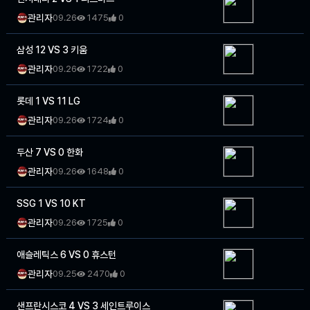
관리자
09.26
1475
0
삼성 12 VS 3 키움
관리자
09.26
1722
0
롯데 1 VS 11 LG
관리자
09.26
1724
0
두산 7 VS 0 한화
관리자
09.26
1648
0
SSG 1 VS 10 KT
관리자
09.26
1725
0
애슬레틱스 6 VS 0 휴스턴
관리자
09.25
2470
0
샌프란시스코 4 VS 3 세인트루이스