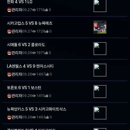
한화 4 VS 1 LG
관리자
09.27
1716
0
시카고컵스 5 VS 8 뉴욕메츠
관리자
09.27
1728
0
시애틀 6 VS 2 콜로라도
관리자
09.26
1971
0
LA엔젤스 4 VS 9 캔자스시티
관리자
09.26
1467
0
토론토 6 VS 1 보스턴
관리자
09.26
1410
0
뉴욕양키스 5 VS 3 시카고화이트삭스
관리자
09.26
1463
0