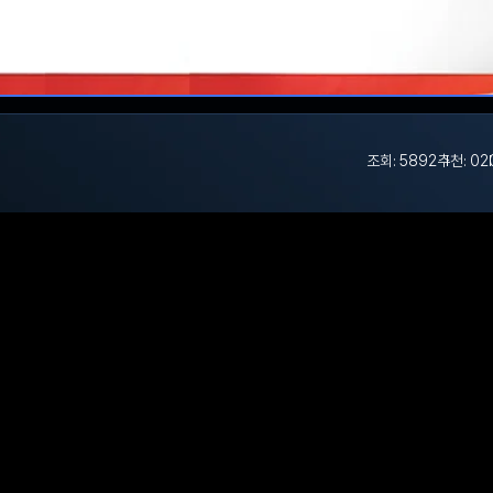
조회: 5892
추천: 0
2