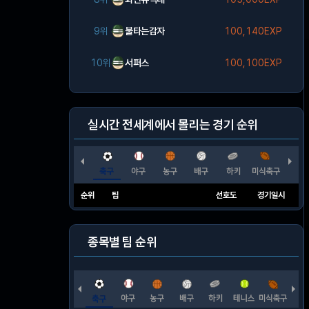
9위
불타는감자
100,140EXP
10위
서퍼스
100,100EXP
실시간 전세계에서 몰리는 경기 순위
순위
팀
선호도
경기일시
종목별 팀 순위