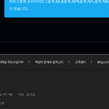
저리그중계 프리미어리그중계 MLB중계 NPB중계 NFL중계 NB
수 있습니다.
이메일 무단수집거부
책임의 한계와 법적고지
고객센터
©SpoCh
.
147, 4층
대표 : 김건남
01호