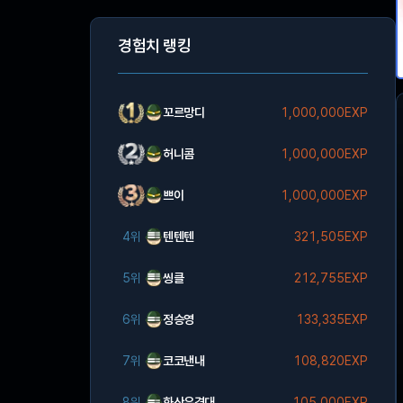
경험치 랭킹
꼬르망디
1,000,000EXP
허니콤
1,000,000EXP
쁘이
1,000,000EXP
4위
텐텐텐
321,505EXP
5위
씽클
212,755EXP
6위
정승영
133,335EXP
7위
코코낸내
108,820EXP
8위
화산유격대
105,000EXP