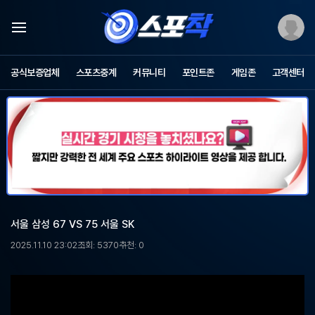
스
포
공식보증업체
스포츠중계
커뮤니티
포인트존
게임존
고객센터
츠
중
계
스
포
착
-
무
료
스
포
서울 삼성 67 VS 75 서울 SK
츠
중
2025.11.10 23:02
조회: 5370
추천: 0
계,
해
외
축
구