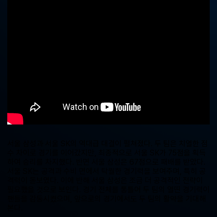
중
계,
실
시
간
해
외
스
포
츠
중
계
사
이
트
서울 삼성과 서울 SK의 역대급 대결이 펼쳐졌다. 두 팀은 치열한 점
수 차이로 경기를 이어갔지만, 최종적으로 서울 SK가 75점을 획득
하여 승리를 차지했다. 반면 서울 삼성은 67점으로 패배를 받았다.
서울 SK는 공격과 수비 면에서 탁월한 경기력을 보여주며, 특히 공
격력이 돋보였다. 이에 반해 서울 삼성은 조금 더 공격적인 전략이
필요했을 것으로 보인다. 경기 전체를 통틀어 두 팀의 열띤 경기력이
팬들을 감동시켰으며, 앞으로의 경기에서도 두 팀의 활약을 기대해
본다.