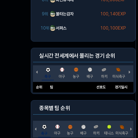
9위
불타는감자
100,140EXP
10위
서퍼스
100,100EXP
실시간 전세계에서 몰리는 경기 순위
순위
팀
선호도
경기일시
종목별 팀 순위