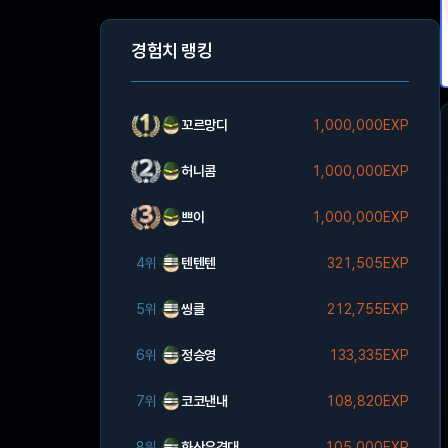
경험치 랭킹
꼬르망디
1,000,000EXP
허니콤
1,000,000EXP
쁘이
1,000,000EXP
4위
텐텐텐
321,505EXP
5위
씽클
212,755EXP
6위
정승영
133,335EXP
7위
코코낸내
108,820EXP
8위
화산유격대
105,000EXP