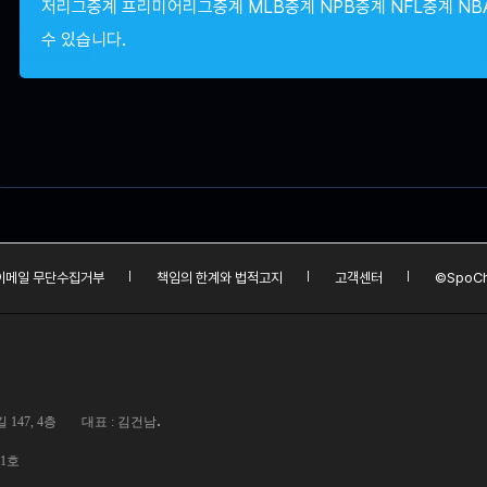
저리그중계 프리미어리그중계 MLB중계 NPB중계 NFL중계 NB
수 있습니다.
이메일 무단수집거부
책임의 한계와 법적고지
고객센터
©SpoCh
.
147, 4층
대표 : 김건남
01호