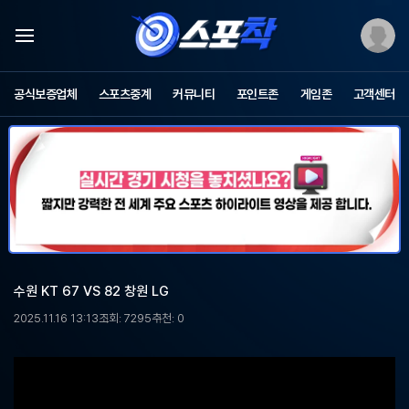
스
포
공식보증업체
스포츠중계
커뮤니티
포인트존
게임존
고객센터
츠
중
계
스
포
착
-
무
료
스
포
수원 KT 67 VS 82 창원 LG
츠
중
2025.11.16 13:13
조회: 7295
추천: 0
계,
해
외
축
구