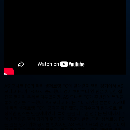
중
계,
실
시
간
해
외
스
포
츠
중
계
사
이
트
AS 모나코 FC와 파리 생제르맹 FC의 맞대결이 열린 경기에서 AS
모나코 FC가 1-0으로 승리했다. 경기 초반부터 양 팀은 치열한 접
전을 펼치며 우세를 다투었지만, AS 모나코 FC가 후반전에 득점을
통해 경기를 주도했다. AS 모나코 FC는 수비 라인을 튼튼히 지켜내
며 파리 생제르맹 FC의 공격을 제압했고, 공격수들의 활약으로 결
정적인 찬스를 만들어내었다. 특히 골을 터트린 선수는 팀 내에서 뛰
어난 역할을 펼쳐 경기의 주인공이 되었다. 한편, 파리 생제르맹 FC
는 골을 얻기 위해 공세를 펼치지만 AS 모나코 FC의 견고한 수비에