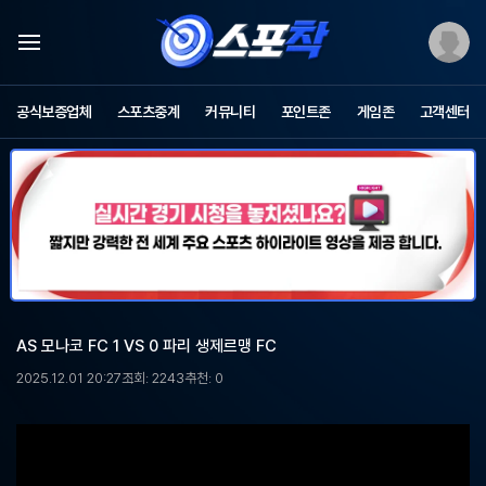
스
포
공식보증업체
스포츠중계
커뮤니티
포인트존
게임존
고객센터
츠
중
계
스
포
착
-
무
료
스
포
AS 모나코 FC 1 VS 0 파리 생제르맹 FC
츠
중
2025.12.01 20:27
조회: 2243
추천: 0
계,
해
외
축
구