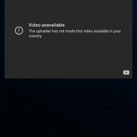
중
계,
실
시
간
해
외
스
포
츠
중
계
사
이
트
한화 이글스와 두산 베어스가 오늘 경기에서 맞붙었습니다. 경기는
두산이 8대 4로 이겼습니다. 선발 투수들의 치열한 투구로 양팀 모
두 초반에는 점수를 내지 못했지만, 4회말 이후 두산 타자들이 연이
은 홈런으로 득점을 올렸습니다. 한화 역시 추격의 기회를 엿보았지
만 마지막까지 두산의 열린 타선을 막지 못했습니다. 한화는 투수진
의 힘으로 더 이상의 득점을 막지만, 타선이 제대로 활약하지 못한
탓에 패배를 안았습니다. 이로써 두산은 이번 시즌 두 번째로 연속
승리를 거두었고, 한화는 3연패 상승으로 다음 경기에 승리를 기대