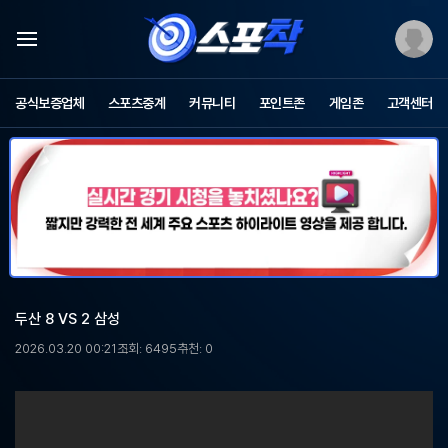
스
포
공식보증업체
스포츠중계
커뮤니티
포인트존
게임존
고객센터
츠
중
계
스
포
착
-
무
료
스
포
두산 8 VS 2 삼성
츠
중
2026.03.20 00:21
조회: 6495
추천: 0
계,
해
외
축
구