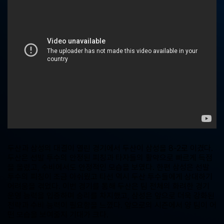
중
계,
실
시
간
해
외
스
포
츠
중
계
사
이
트
두산과 삼성의 대결이 열린 경기에서 두산이 삼성을 8-2로 이겼다.
두산은 선발 투수의 안정된 피칭과 타자들의 활약으로 빠르게 득점
을 올렸고, 수비에서도 안정적인 모습을 보였다. 한편 삼성은 선발
투수의 피칭이 조금 아쉬웠고 타선 역시 두산 투수들에게 상대하기
어려움을 겪었다. 이번 경기를 통해 두산은 팀 전체의 화려한 경기
운영 능력을 입증하며 승리를 차지했고, 삼성은 앞으로 더욱 강화된
전략과 수비 능력이 필요함을 느꼈다. 앞으로의 시즌에서 양 팀이 어
떤 모습을 보여줄지 기대가 크다.