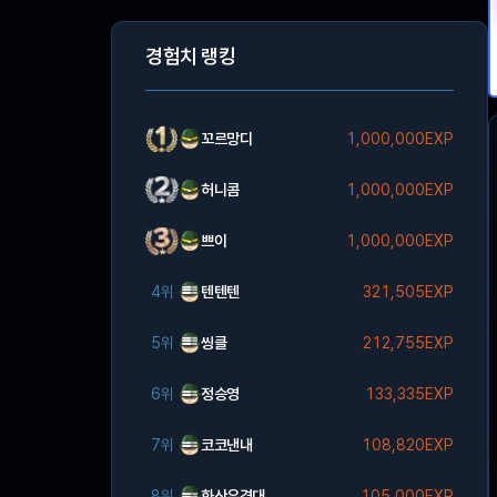
경험치 랭킹
꼬르망디
1,000,000EXP
허니콤
1,000,000EXP
쁘이
1,000,000EXP
4위
텐텐텐
321,505EXP
5위
씽클
212,755EXP
6위
정승영
133,335EXP
7위
코코낸내
108,820EXP
8위
화산유격대
105,000EXP