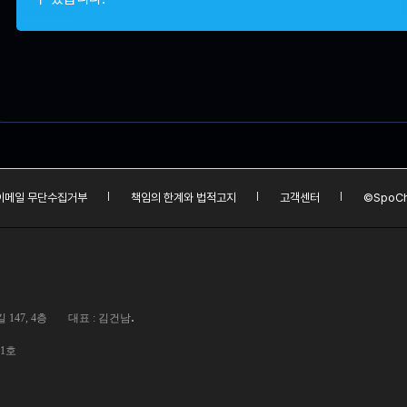
이메일 무단수집거부
책임의 한계와 법적고지
고객센터
©SpoCh
.
147, 4층
대표 : 김건남
01호