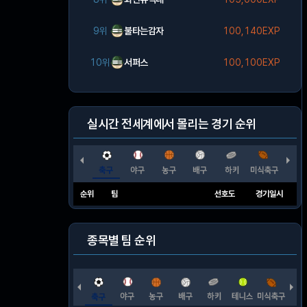
9위
불타는감자
100,140EXP
10위
서퍼스
100,100EXP
실시간 전세계에서 몰리는 경기 순위
순위
팀
선호도
경기일시
종목별 팀 순위