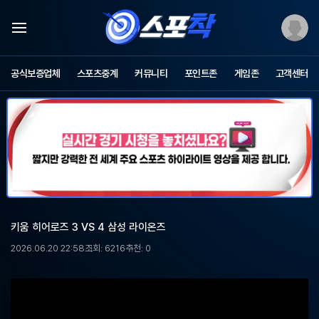
스
포
공식보증업체
스포츠중계
커뮤니티
포인트존
게임존
고객센터
츠
중
계
스
포
착
-
무
료
스
포
키움 히어로즈 3 VS 4 삼성 라이온즈
츠
중
2026.06.20 22:58
조회: 6216
추천: 0
계,
해
외
축
구