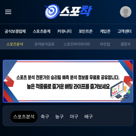
스
포
공식보증업체
스포츠중계
커뮤니티
포인트존
게임존
고객센터
츠
중
스포츠분석
유저분석공유
스포츠하이라이트
라인업
결장자
계
스
포
착
-
무
료
스
포
츠
중
계,
해
스포츠분석
축구
농구
야구
배구
외
축
구