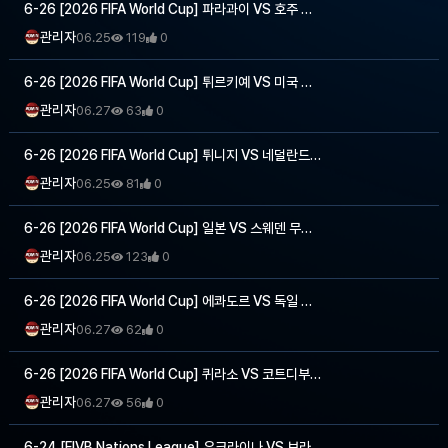
중
6-26 [2026 FIFA World Cup] 파라과이 VS 호주 무료 스포츠 분석 무료 중계
계,
관리자
06.25
119
0
실
시
6-26 [2026 FIFA World Cup] 튀르키예 VS 미국 무료 스포츠 분석 무료 중계
간
해
관리자
06.27
63
0
외
스
6-26 [2026 FIFA World Cup] 튀니지 VS 네덜란드 무료 스포츠 분석 무료 중계
포
츠
관리자
06.25
81
0
중
계
6-26 [2026 FIFA World Cup] 일본 VS 스웨덴 무료 스포츠 분석 무료 중계
사
이
관리자
06.25
123
0
트
6-26 [2026 FIFA World Cup] 에콰도르 VS 독일 무료 스포츠 분석 무료 중계
관리자
06.27
62
0
6-26 [2026 FIFA World Cup] 퀴라소 VS 코트디부아르 무료 스포츠 분석 무료 중계
관리자
06.27
56
0
6-24 [FIVB Nations League] 우크라이나 VS 브라질 무료 스포츠 분석 무료 중계