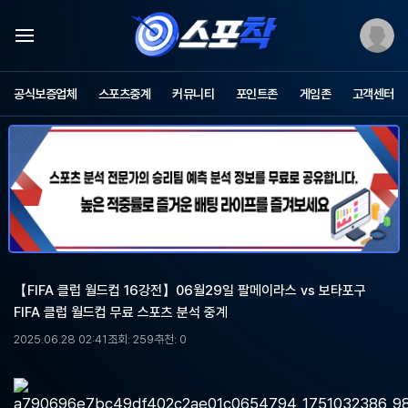
스
포
공식보증업체
스포츠중계
커뮤니티
포인트존
게임존
고객센터
츠
중
계
스
포
착
-
무
료
스
포
【FIFA 클럽 월드컵 16강전】06월29일 팔메이라스 vs 보타포구
츠
FIFA 클럽 월드컵 무료 스포츠 분석 중계
중
계,
2025.06.28 02:41
조회: 259
추천: 0
해
외
축
구