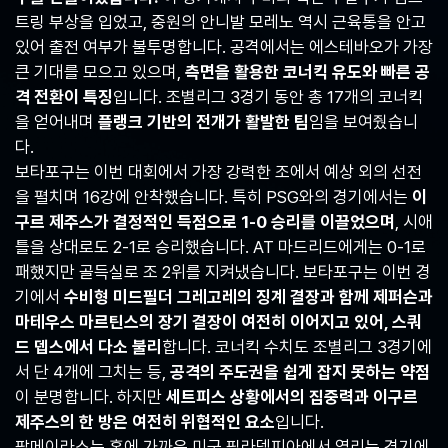
트링 부상을 입었고, 중원의 안니발 모레노 역시 근육통을 안고
있어 출전 여부가 불투명합니다. 공격에서는 에스테바오가 가장
큰 기대를 모으고 있으며,
측면을 활용한 코너킥 유도와 빠른 공
격 전환이 특징
입니다. 조별리그 3경기 동안 총 17개의 코너킥
을 얻어내며
플랭크 기반의 전개가 활발한 팀
임을 보여줬습니
다.
보타포구는 이번 대회에서 가장 강력한 조에서 예상 외의 선전
을 펼치며 16강에 안착했습니다. 특히 PSG와의 경기에서는
이
구르 제주스가 결정적인 득점으로 1-0 승리를 이끌었으며
, 시애
틀을 상대로도 2-1로 승리했습니다. AT 마드리드에게는 0-1로
패했지만 골득실로 조 2위를 지켜냈습니다. 보타포구는 이번 경
기에서
수비형 미드필더 그레고레의 징계 결장과 함께 제퍼슨과
마테우스 마르틴스의 장기 결장이 여전히 이어지고 있어, 스쿼
드 뎁스에서 다소 불리
합니다. 코너킥 수치도 조별리그 3경기에
서 단 4개에 그치는 등,
공격의 주도권을 쉽게 잡지 못하는 약점
이 분명합니다. 하지만
세트피스 상황에서의 집중력과 이구르
제주스의 한 방은 여전히 위협적인 요소
입니다.
팔메이라스는 홈에 가까운 미국 필라델피아에서 열리는 경기에