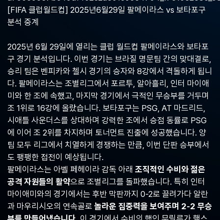
중
[FIFA 클럽월드컵] 2025년6월29일 팔메이라스 vs 보타포구
계,
분석 중계
실
시
간
2025년 6월 29일에 열리는 클럽 월드컵 팔메이라스와 보타포
해
구 경기 분석입니다. 이번 경기는 브라질 명문팀 간의 맞대결로,
외
스
승리 팀은 벤피카와 첼시 경기의 승자와 8강에서 격돌하게 됩니
포
다. 팔메이라스는 조별리그에서 포르투, 알아흘리, 인터 마이애
츠
미와 한 조에 속했고, 마지막 경기에서 극적인 무승부를 거두며
중
계
조 1위로 16강에 올랐습니다. 보타포구는 PSG, AT 마드리드,
사
시애틀 사운더스를 상대하며 강력한 조에서 승점 동률로 PSG
이
에 이어 조 2위를 차지하며 토너먼트 진출에 성공했습니다. 양
트
팀 모두 리그에서 치열하게 경쟁하는 만큼, 이번 단판 승부에서
도 팽팽한 접전이 예상됩니다.
팔메이라스는 아벨 페헤이라 감독 아래
조직적인 수비와 젊은
공격 자원들의 활약
으로 조별리그를 돌파했습니다. 특히 인터
마이애미와의 경기에서는 후반 막판까지 0-2로 끌려가다 알란
과 마우리시오의 연속골로
놀라운 집중력을 보여주며 2-2 무승
부를 만들어냈습니다.
이 경기에서 수비의 핵인 무릴루가 햄스