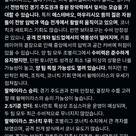
서
전반적인 경기 주도권과 중원 장악력에서 앞서는 모습을 기
대할 수 있습니다.
특히
에스테바오, 마우리시오 등의 젊은 자원
들이 전방 압박과 역습 전개에서 활발히 움직이고 있으며
, 코너
킥과 세트피스 기회도 많습니다. 반면 보타포구는 수비 안정성
은 있으나,
공격 전개와 빌드업에서의 역동성이 떨어지며
, 키플
레이어의 결장으로 인해 중앙에서의 압박과 공간 커버에 허점이
있을 수 있습니다. 양 팀 모두 조별리그에서
수비력은 준수하게
유지했지만
, 단판 토너먼트 성격상 최소 1골 이상의 상황은 나올
가능성이 높고,
양 팀 득점 가능성도 열려 있습니다.
하지만 전
반적인 체력, 조직력, 코너킥 기회 면에서 팔메이라스의 우세가
점쳐집니다.
팔메이라스 승리
: 경기 주도권과 전력 안정성, 결장자 수를 고려
할 때 팔메이라스의 승리 가능성이 높습니다.
2.5기준 언더
: 토너먼트 특성상 조심스러운 운영이 예상되며,
두 팀 모두 최근 수비적으로 무너지지 않았습니다.
팔메이라스 코너킥 우위
: 조별리그 코너킥 수치에서 큰 격차를
보였으며, 공격 전개 방식에서 코너 유도가 많습니다.