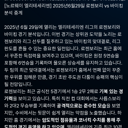
중
[노르웨이 엘리테세리엔] 2025년6월29일 로젠보리 vs 바이킹
계,
분석 중계
실
시
간
2025년 6월 29일에 열리는 엘리테세리엔 리그의 로젠보리와
해
바이킹 경기 분석입니다. 이번 경기는 상위권 도약을 노리는 로
외
스
젠보리와 리그 선두를 질주하고 있는 바이킹의 맞대결로, 리그
포
판도를 흔들 수 있는 중요한 일전입니다. 로젠보리는 최근 홈에
츠
서 꾸준한 득점력을 보여주고 있으며, 바이킹은 원정 5연승을
중
계
포함해 6연승을 기록하며 물오른 상승세를 유지하고 있습니다.
사
두 팀의 최근 맞대결에서는 로젠보리가 홈에서 연패 없이 꾸준
이
한 우위를 점해온 만큼, 경기 초반 주도권 다툼이 승패의 핵심이
트
될 전망입니다.
로젠보리는 최근 공식전 5경기에서 1승 2무 2패로
기복 있는 경
기력
을 보이고 있습니다. 특히 직전 컵 대회에서는 사릅스보리
와 2대2 무승부를 기록하며
공격적으로는 준수한 모습
을 보였
지만, 수비에서는 뒷문이 쉽게 열리는 약점을 노출했습니다. 하
지만 홈 경기에서는
압도적인 점유율과 코너킥 수치를 통해 주
도적인 경기 운영을 하고 있으며
, 엘리테세리엔 기준 최근 10경