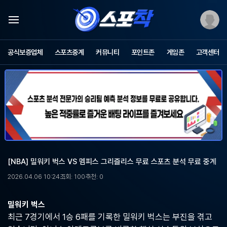
스
포
공식보증업체
스포츠중계
커뮤니티
포인트존
게임존
고객센터
츠
중
계
스
포
착
-
무
료
스
포
[NBA] 밀워키 벅스 VS 멤피스 그리즐리스 무료 스포츠 분석 무료 중계
츠
중
2026.04.06 10:24
조회: 100
추천: 0
계,
해
외
밀워키 벅스
축
최근 7경기에서 1승 6패를 기록한 밀워키 벅스는 부진을 겪고
구