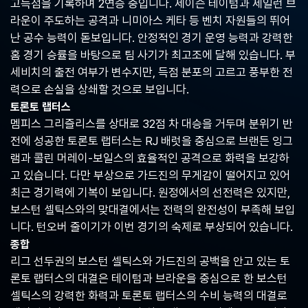
고득점을 기록하며 2연승 중입니다. 제이슨 테이텀과 제일런 브
중
계,
라운이 주도하는 공격과 니미아스 케타 등 벤치 자원들의 뛰어
실
난 공수 능력이 돋보입니다. 안정적인 경기 운영 능력과 강력한
시
홈 경기 승률을 바탕으로 팀 사기가 최고조에 달해 있습니다. 부
간
세비치의 출전 여부가 변수지만, 득점 분포의 고르고 풍부한 전
해
외
력으로 손실을 상쇄할 것으로 보입니다.
스
토론토 랩터스
포
멤피스 그리즐리스를 상대로 32점 차 대승을 거두며 분위기 반
츠
중
전에 성공한 토론토 랩터스는 RJ 배럿을 중심으로 브랜든 잉그
계
램과 콜린 머레이-보일스의 효율적인 공격으로 화력을 보강하
사
고 있습니다. 다만 부상으로 가드진의 무게감이 떨어지고 있어
이
트
최근 경기력에 기복이 보입니다. 원정에서의 선전력은 있지만,
보스턴 셀틱스와의 맞대결에서는 전력의 완전성이 부족해 보입
니다. 턴오버 줄이기가 이번 경기의 숙제로 부상되어 있습니다.
종합
리그 선두권의 보스턴 셀틱스와 가드진의 공백을 안고 있는 토
론토 랩터스의 대결은 테이텀과 브라운을 중심으로 한 보스턴
셀틱스의 강력한 화력과 토론토 랩터스의 수비 능력의 대결로