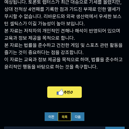
예상됩니다. 토론토 랩터스가 최근 대승으로 기세를 올렸지만,
상대 전적상 4연패를 기록한 점과 가드진 부재로 인한 열세가
무시할 수 없습니다. 리바운드와 외곽 생산력에서 우세한 보스
턴 셀틱스가 이길 가능성이 높아 보입니다.
본 자료는 저작자의 개인적인 견해나 해석이 반영되어 있으며
교육과 정보 제공을 목적으로 합니다.
본 자료는 법률을 준수하고 건전한 게임 및 스포츠 관련 활동을
즐기는 것이 중요하다는 점을 강조합니다.
이 자료는 교육과 정보 제공을 목적으로 하며, 법률을 준수하고
윤리적인 행동을 바탕으로 하는 것을 촉구합니다.
추천
0
이전
목록
다음