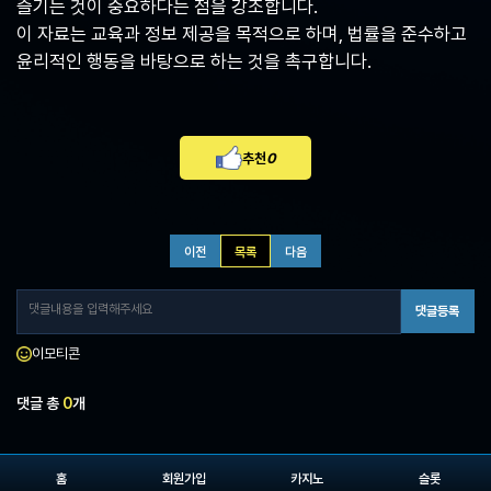
즐기는 것이 중요하다는 점을 강조합니다.
이 자료는 교육과 정보 제공을 목적으로 하며, 법률을 준수하고
윤리적인 행동을 바탕으로 하는 것을 촉구합니다.
추천
0
이전
목록
다음
댓글등록
이모티콘
댓글 총
0
개
홈
회원가입
카지노
슬롯