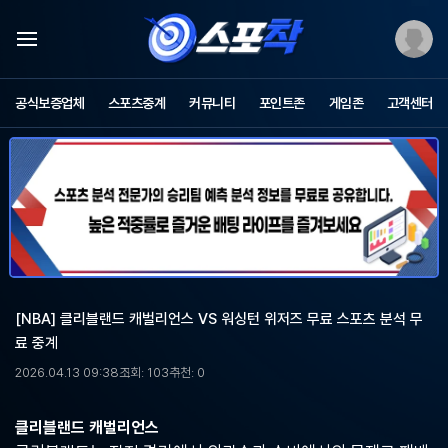
스
포
공식보증업체
스포츠중계
커뮤니티
포인트존
게임존
고객센터
츠
중
계
스
포
착
-
무
료
스
포
[NBA] 클리블랜드 캐벌리언스 VS 워싱턴 위저즈 무료 스포츠 분석 무
츠
료 중계
중
계,
2026.04.13 09:38
조회: 103
추천: 0
해
외
축
클리블랜드 캐벌리언스
구