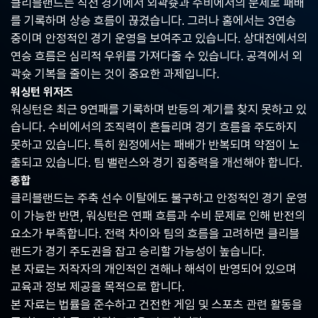
클리블랜드는 직전 경기에서 외곽슛과 수비에서의 문제로 패배
중
를 기록하며 상승 흐름이 끊겼습니다. 그러나 홈에서는 3연승
계,
실
중이며 안정적인 경기 운영을 보여주고 있습니다. 상대전에서의
시
연승 흐름은 심리적 우위를 가져다줄 수 있습니다. 공격에서 외
간
곽슛 기복을 줄이는 것이 중요한 과제입니다.
해
외
워싱턴 위저즈
스
워싱턴은 최근 9연패를 기록하며 반등의 계기를 찾지 못하고 있
포
습니다. 수비에서의 조직력이 흔들리며 경기 흐름을 주도하지
츠
중
못하고 있습니다. 특히 원정에서는 패배가 반복되며 약점이 노
계
출되고 있습니다. 팀 밸런스와 경기 집중력을 개선해야 합니다.
사
종합
이
트
클리블랜드는 주축 선수 이탈에도 불구하고 안정적인 경기 운영
이 가능한 반면, 워싱턴은 연패 흐름과 수비 문제로 인해 반전의
요소가 부족합니다. 전력 차이와 팀의 흐름을 고려하면 클리블
랜드가 경기 주도권을 잡고 승리할 가능성이 높습니다.
본 자료는 저작자의 개인적인 견해나 해석이 반영되어 있으며
교육과 정보 제공을 목적으로 합니다.
본 자료는 법률을 준수하고 건전한 게임 및 스포츠 관련 활동을