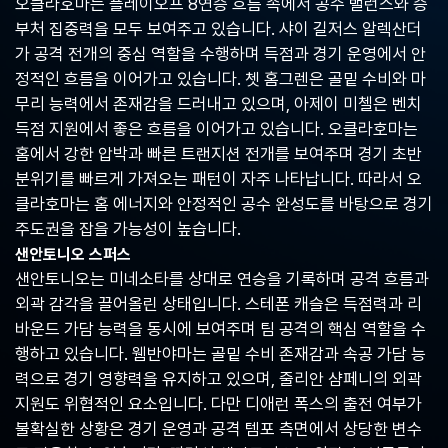
오클라호마는 플레이오프 8연승 흐름 속에서 공수 밸런스와 승
중
부처 집중력을 모두 보여주고 있습니다. 샤이 길저스 알렉산더
계,
실
가 공격 전개의 중심 역할을 수행하며 득점과 경기 운영에서 안
시
정적인 흐름을 이어가고 있습니다. 쳇 홈그렌은 골밑 수비와 마
간
무리 능력에서 존재감을 드러내고 있으며, 아제이 미첼은 벤치
해
외
득점 지원에서 좋은 흐름을 이어가고 있습니다. 오클라호마는
스
홈에서 강한 압박과 빠른 트랜지션 전개를 보여주며 경기 초반
포
분위기를 빠르게 가져오는 패턴이 자주 나타납니다. 따라서 오
츠
중
클라호마는 홈 에너지와 안정적인 공수 완성도를 바탕으로 경기
계
주도권을 잡을 가능성이 높습니다.
사
샌안토니오 스퍼스
이
트
샌안토니오는 미네소타를 상대로 연승을 기록하며 공격 흐름과
외곽 감각을 끌어올린 상태입니다. 스테폰 캐슬은 득점력과 리
바운드 가담 능력을 동시에 보여주며 팀 공격의 핵심 역할을 수
행하고 있습니다. 웸반야마는 골밑 수비 존재감과 속공 가담 능
력으로 경기 영향력을 유지하고 있으며, 줄리안 샴페니의 외곽
지원도 위협적인 요소입니다. 다만 디애런 폭스의 출전 여부가
불확실한 상황은 경기 운영과 공격 템포 측면에서 상당한 변수