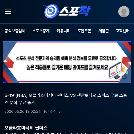
스
포
공식보증업체
스포츠중계
커뮤니티
포인트존
게임존
고객센터
츠
중
계
스
포
착
-
무
료
스
포
5-19 [NBA] 오클라호마시티 썬더스 VS 샌안토니오 스퍼스 무료 스포
츠
츠 분석 무료 중계
중
계,
2026.05.20 13:02
조회: 104
추천: 0
해
외
축
오클라호마시티 썬더스
구