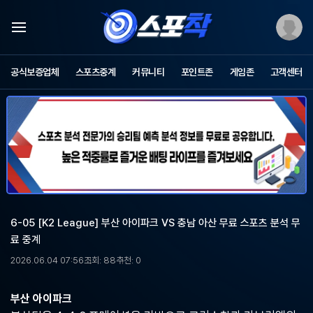
스
포
공식보증업체
스포츠중계
커뮤니티
포인트존
게임존
고객센터
츠
중
계
스
포
착
-
무
료
스
포
6-05 [K2 League] 부산 아이파크 VS 충남 아산 무료 스포츠 분석 무
츠
료 중계
중
계,
2026.06.04 07:56
조회: 88
추천: 0
해
외
축
부산 아이파크
구