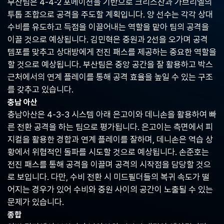
부산팀은 4-4-2 포메이션을 기반으로 크리스찬과 가브리엘의
중
투톱 조합으로 공격을 주도할 계획입니다. 양 선수는 각각 상대
계,
실
수비를 유도하고 득점을 이끌어내는 역할을 맡아 팀의 공격을
시
이끌 것으로 예상됩니다. 김민혁은 중원과 2선을 오가며 공격
간
템포를 맞추고 상대방에게 전진 패스를 제공하는 중요한 역할을
해
외
할 것으로 예상됩니다. 부산팀은 중앙 공간을 잘 활용하고 박스
스
근처에서의 연계 플레이를 통해 공격 효율을 높일 수 있는 구조
포
를 갖추고 있습니다.
츠
중
충남 아산
계
충남아산은 4-3-3 시스템 아래 은고이와 데니손을 활용하여 빠
사
른 전환 공격을 하는 팀으로 평가됩니다. 은고이는 측면에서 피
이
트
지컬을 활용한 경합과 연계 플레이를 잘하며, 데니손은 역습 상
황에서 위협적인 돌파를 시도할 것으로 예상됩니다. 손준호는
전진 패스를 통해 공격을 이끌며 공격의 시작점을 담당할 것으
로 보입니다. 다만, 수비 전환 시 미드필더들의 복귀 속도가 떨
어지는 경우가 있어 수비와 중원 사이의 공간이 노출될 수 있는
문제가 있습니다.
종합