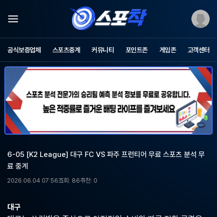
스
포
공식보증업체
스포츠중계
커뮤니티
포인트존
게임존
고객센터
츠
중
계
스
포
착
-
무
료
스
포
6-05 [K2 League] 대구 FC VS 파주 프런티어 무료 스포츠 분석 무
츠
료 중계
중
계,
2026.06.04 07:56
조회: 86
추천: 0
해
외
축
대구
구