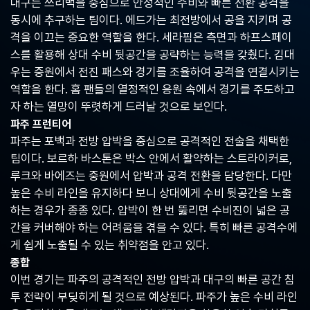
대구는 쓰리백을 중심으로 안정적인 수비와 빠른 전환 공격을
중
동시에 추구하는 팀이다. 에드가는 최전방에서 공을 지키며 공
계,
실
격을 이끄는 중요한 역할을 한다. 세라핌은 측면과 하프스페이
시
스를 활용해 상대 수비 뒷공간을 공략하는 능력을 갖췄다. 김대
간
우는 중원에서 전진 패스와 경기를 조율하여 공격을 연결시키는
해
외
역할을 한다. 홈 팬들의 열정적인 응원 속에서 경기를 주도하고
스
자 하는 열망이 뚜렷하게 드러날 것으로 보인다.
포
파주 프런티어
츠
중
파주는 포백과 전방 압박을 중심으로 공격적인 전술을 채택한
계
팀이다. 보르하 바스톤은 박스 안에서 활약하는 스트라이커로,
사
루크와 바에즈는 중원에서 압박과 공격 전환을 담당한다. 다만
이
트
높은 수비 라인을 유지하다 보니 상대에게 수비 뒷공간을 노출
하는 경우가 종종 있다. 압박이 한 번 뚫리면 수비진이 넓은 공
간을 커버해야 하는 어려움을 겪을 수 있다. 특히 빠른 공격수에
게 쉽게 노출될 수 있는 취약점을 안고 있다.
종합
이번 경기는 파주의 공격적인 전방 압박과 대구의 빠른 공간 침
투 전략이 부딪히게 될 것으로 예상된다. 파주가 높은 수비 라인