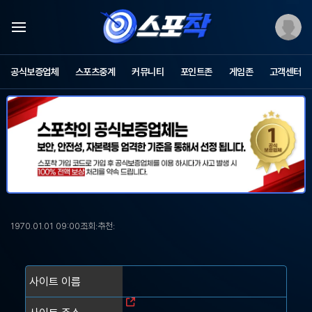
스
포
공식보증업체
스포츠중계
커뮤니티
포인트존
게임존
고객센터
츠
중
계
스
포
착
-
무
료
스
포
츠
1970.01.01 09:00
조회:
추천:
중
계,
해
외
사이트 이름
축
구