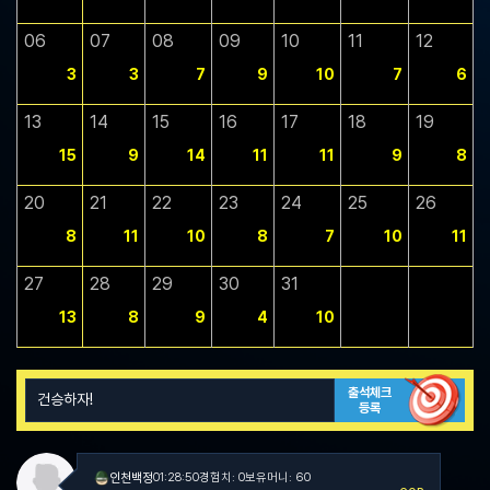
중
계,
06
07
08
09
10
11
12
실
시
3
3
7
9
10
7
6
간
해
13
14
15
16
17
18
19
외
15
9
14
11
11
9
8
스
포
츠
20
21
22
23
24
25
26
중
8
11
10
8
7
10
11
계
사
이
27
28
29
30
31
트
13
8
9
4
10
출석체크
등록
인천백정
01:28:50
경험치: 0
보유머니: 60