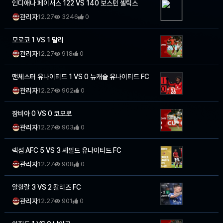
인디애나 페이서스 122 VS 140 보스턴 셀틱스
관리자
12.27
3246
0
모로코 1 VS 1 말리
관리자
12.27
918
0
맨체스터 유나이티드 1 VS 0 뉴캐슬 유나이티드 FC
관리자
12.27
902
0
잠비아 0 VS 0 코모로
관리자
12.27
903
0
렉섬 AFC 5 VS 3 셰필드 유나이티드 FC
관리자
12.27
908
0
알힐랄 3 VS 2 칼리즈 FC
관리자
12.27
901
0