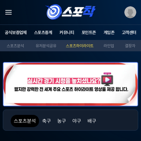
스
포
공식보증업체
스포츠중계
커뮤니티
포인트존
게임존
고객센터
츠
중
스포츠분석
유저분석공유
스포츠하이라이트
라인업
결장자
계
스
포
착
-
무
료
스
포
츠
중
계,
해
스포츠분석
축구
농구
야구
배구
외
축
구