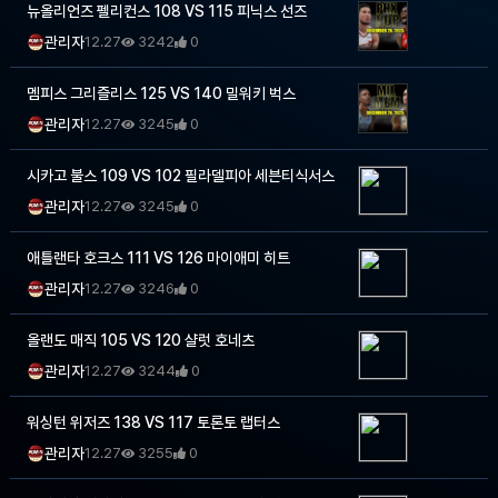
중
뉴올리언즈 펠리컨스 108 VS 115 피닉스 선즈
계,
관리자
12.27
3242
0
실
시
멤피스 그리즐리스 125 VS 140 밀워키 벅스
간
해
관리자
12.27
3245
0
외
스
시카고 불스 109 VS 102 필라델피아 세븐티식서스
포
츠
관리자
12.27
3245
0
중
계
애틀랜타 호크스 111 VS 126 마이애미 히트
사
이
관리자
12.27
3246
0
트
올랜도 매직 105 VS 120 샬럿 호네츠
관리자
12.27
3244
0
워싱턴 위저즈 138 VS 117 토론토 랩터스
관리자
12.27
3255
0