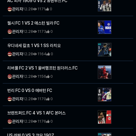
AC 피사 1909 0 VS 2 유벤투스 FC
관리자
12.28
1171
0
첼시 FC 1 VS 2 애스턴 빌라 FC
관리자
12.28
1173
0
우디네세 칼초 1 VS 1 SS 라치오
관리자
12.28
1164
0
리버풀 FC 2 VS 1 울버햄프턴 원더러스 FC
관리자
12.28
1156
0
번리 FC 0 VS 0 에버턴 FC
관리자
12.28
1170
0
브렌트퍼드 FC 4 VS 1 AFC 본머스
관리자
12.28
1176
0
US 레체 0 VS 3 코모 1907