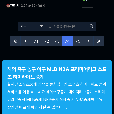
관리자
12.27
3241
0
71
72
73
74
75




해외 축구 농구 야구 MLB NBA 프리미어리그 스포
츠 하이라이트 중계
실시간 스포츠중계 영상을 놓치셨다면 스포츠 하이라이트 중계
서비스를 이용 해보세요 해외축구중계 메이저리그중계 프리미
어리그중계 MLB중계 NPB중계 NFL중계 NBA중계를 주요
장면만 빠르게 확인 하실 수 있습니다.