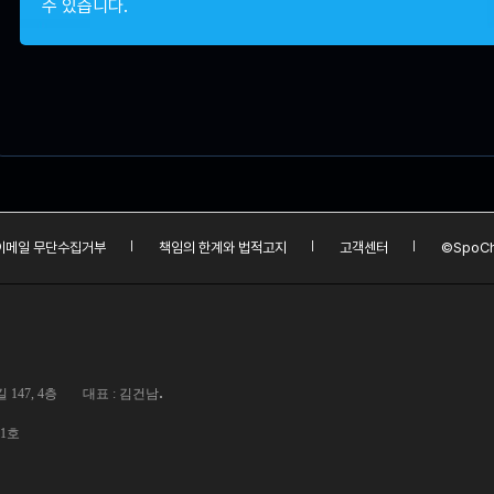
수 있습니다.
이메일 무단수집거부
책임의 한계와 법적고지
고객센터
©SpoCh
.
147, 4층
대표 : 김건남
01호