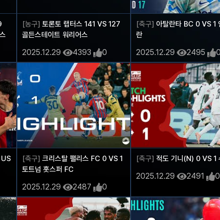
9
[농구]
토론토 랩터스 141 VS 127
[축구]
아탈란타 BC 0 VS 1
서스
골든스테이트 워리어스
란
2025.12.29
4393
0
2025.12.29
2495
 US
[축구]
크리스탈 팰리스 FC 0 VS 1
[축구]
적도 기니(N) 0 VS 1
토트넘 홋스퍼 FC
2025.12.29
2491
0
2025.12.29
2487
0