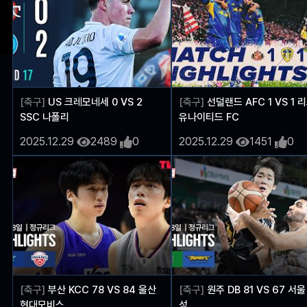
[축구]
US 크레모네세 0 VS 2
[축구]
선덜랜드 AFC 1 VS 1 
SSC 나폴리
유나이티드 FC
2025.12.29
2489
0
2025.12.29
1451
0
[축구]
부산 KCC 78 VS 84 울산
[축구]
원주 DB 81 VS 67 서울
현대모비스
성