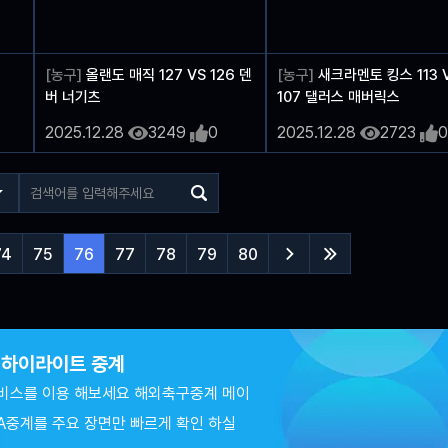
4
[농구]
올랜도 매직 127 VS 126 덴
[농구]
새크라멘토 킹스 113 
버 너기츠
107 댈러스 매버릭스
2025.12.28
3249
0
2025.12.28
2723
0
74
75
76
77
78
79
80


츠 하이라이트 중계
비스를 이용 해보세요 해외축구중계 메이
A중계를 주요 장면만 빠르게 확인 하실