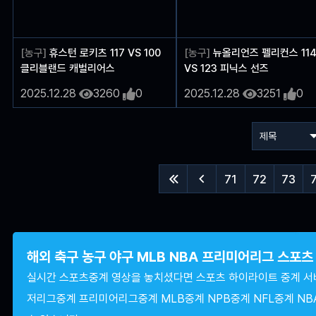
[농구]
휴스턴 로키츠 117 VS 100
[농구]
뉴올리언즈 펠리컨스 11
클리블랜드 캐벌리어스
VS 123 피닉스 선즈
2025.12.28
3260
0
2025.12.28
3251
0
71
72
73


해외 축구 농구 야구 MLB NBA 프리미어리그 스포
실시간 스포츠중계 영상을 놓치셨다면 스포츠 하이라이트 중계 서
저리그중계 프리미어리그중계 MLB중계 NPB중계 NFL중계 NB