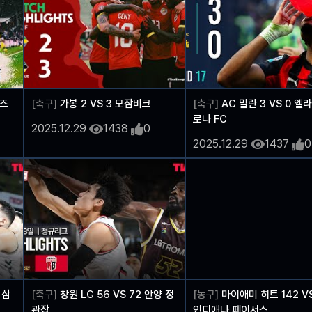
리즈
[축구]
가봉 2 VS 3 모잠비크
[축구]
AC 밀란 3 VS 0 엘
로나 FC
2025.12.29
1438
0
2025.12.29
1437
0
 삼
[축구]
창원 LG 56 VS 72 안양 정
[농구]
마이애미 히트 142 VS
관장
인디애나 페이서스