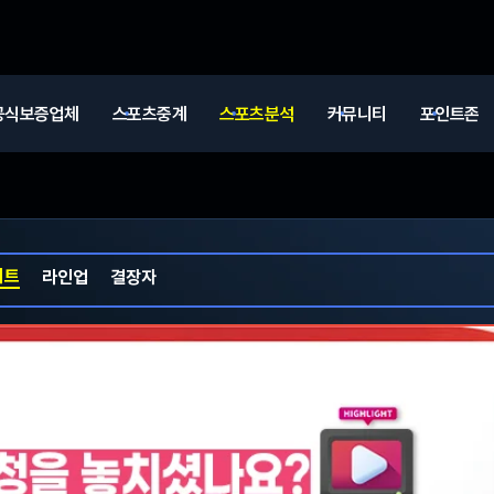
공식보증업체
스포츠중계
스포츠분석
커뮤니티
포인트존
이트
라인업
결장자