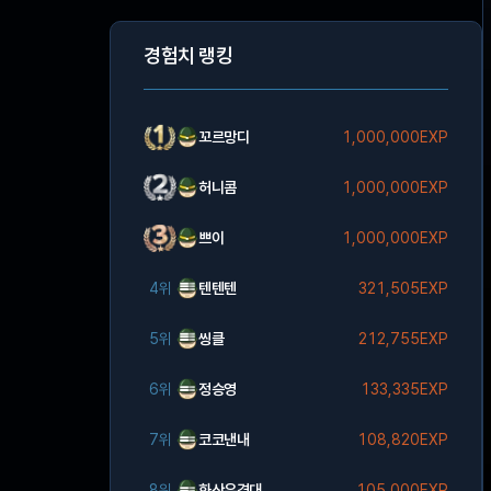
경험치 랭킹
꼬르망디
1,000,000EXP
허니콤
1,000,000EXP
쁘이
1,000,000EXP
4위
텐텐텐
321,505EXP
5위
씽클
212,755EXP
6위
정승영
133,335EXP
7위
코코낸내
108,820EXP
8위
화산유격대
105,000EXP