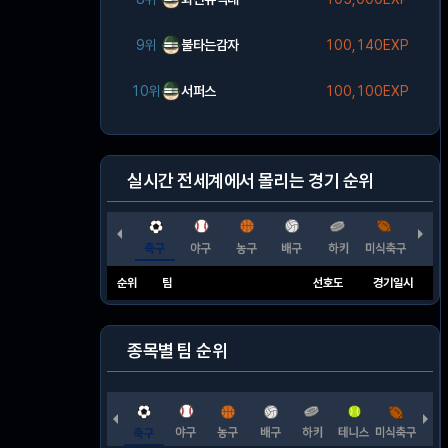
9위
불타는감자
100,140EXP
10위
서퍼스
100,100EXP
실시간 전세계에서 몰리는 경기 순위
순위
팀
선호도
경기일시
종목별 팀 순위