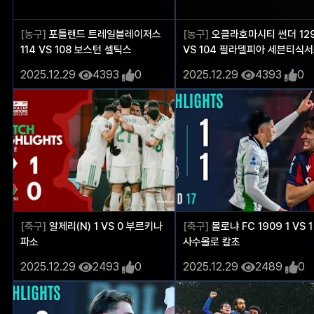
[농구]
포틀랜드 트레일블레이저스
[농구]
오클라호마시티 썬더 12
114 VS 108 보스턴 셀틱스
VS 104 필라델피아 세븐티식
2025.12.29
4393
0
2025.12.29
4393
0
[축구]
알제리(N) 1 VS 0 부르키나
[축구]
볼로냐 FC 1909 1 VS 1
파소
사수올로 칼초
2025.12.29
2493
0
2025.12.29
2489
0